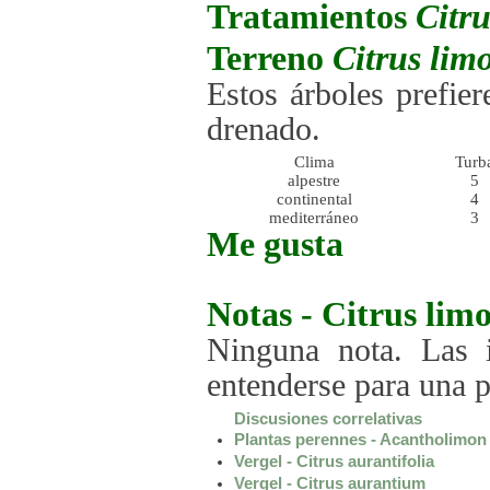
Tratamientos
Citr
Terreno
Citrus lim
Estos árboles prefie
drenado.
Clima
Turb
alpestre
5
continental
4
mediterráneo
3
Me gusta
Notas -
Citrus lim
Ninguna nota. Las i
entenderse para una 
Discusiones correlativas
Plantas perennes - Acantholimo
Vergel - Citrus aurantifolia
Vergel - Citrus aurantium