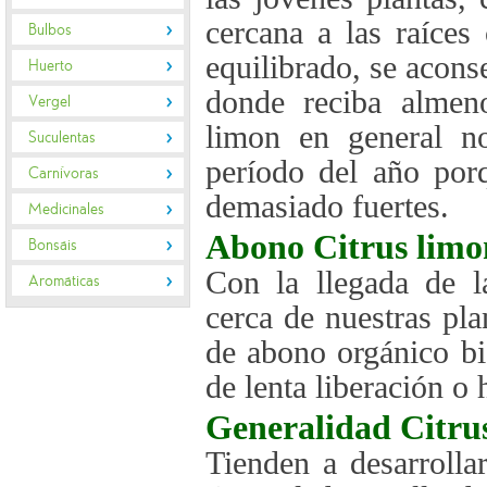
cercana a las raíces
Bulbos
equilibrado, se acons
Huerto
donde reciba almeno
Vergel
limon en general no
Suculentas
período del año por
Carnívoras
demasiado fuertes.
Medicinales
Abono
Citrus limo
Bonsáis
Con la llegada de l
Aromáticas
cerca de nuestras pla
de abono orgánico b
de lenta liberación o
Generalidad
Citru
Tienden a desarrolla