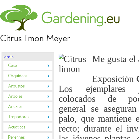
Citrus limon Meyer
Me gusta el 
jardín
Casa
Orquídeas
Exposición
Arbustos
Los ejemplares j
Árboles
colocados de po
general se asegura
Anuales
palo, que mantiene e
Trepadoras
recto; durante el in
Acuáticas
las jóvenes plantas,
Perennes