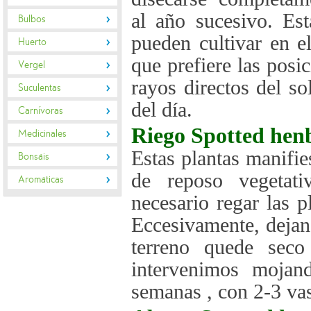
al año sucesivo. Es
Bulbos
pueden cultivar en e
Huerto
que prefiere las posi
Vergel
rayos directos del so
Suculentas
del día.
Carnívoras
Riego
Spotted hen
Medicinales
Estas plantas manifi
Bonsáis
de reposo vegetat
Aromáticas
necesario regar las 
Eccesivamente, dejan
terreno quede seco
intervenimos mojan
semanas , con 2-3 vas