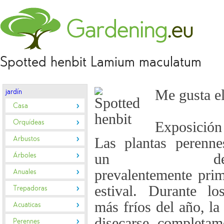
Spotted henbit Lamium maculatum
Me gusta el
jardín
Casa
Orquídeas
Exposició
Arbustos
Las plantas perenne
Árboles
un desarr
prevalentemente prim
Anuales
estival. Durante l
Trepadoras
más fríos del año, la
Acuáticas
disecarse completam
Perennes