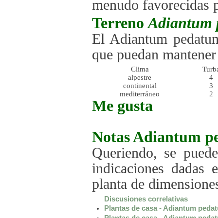
menudo favorecidas p
Terreno
Adiantum 
El Adiantum pedatum
que puedan mantener 
Clima
Turb
alpestre
4
continental
3
mediterráneo
2
Me gusta
Notas
Adiantum p
Queriendo, se puede
indicaciones dadas 
planta de dimensione
Discusiones correlativas
Plantas de casa - Adiantum peda
Plantas de casa - Adiantum peda