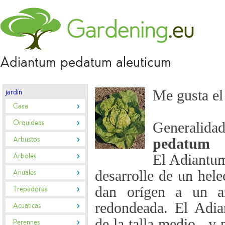
Adiantum pedatum aleuticum
Me gusta el 
jardín
Casa
Orquídeas
General
Arbustos
pedatum
Árboles
El Adiantum
desarrolle de un hele
Anuales
dan orígen a un a
Trepadoras
redondeada. El Adi
Acuáticas
de la talla medio , y
Perennes