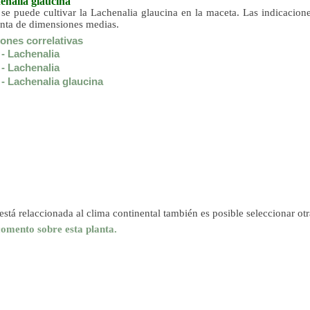
enalia glaucina
 se puede cultivar la Lachenalia glaucina en la maceta. Las indicacion
anta de dimensiones medias.
ones correlativas
- Lachenalia
- Lachenalia
- Lachenalia glaucina
está relaccionada al clima continental también es posible seleccionar ot
comento sobre esta planta.