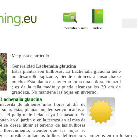
Encuentra plantas
indice
Me gusta el artículo
Generalidad
Lachenalia glaucina
Estas plantas son bulbosas. La Lachenalia glaucina tiene
un desarrollo tapizante, tiende entonces a ensancharse
mucho. Esta planta en invierno toma una coloración azul
; es de la talla medio y puede alcanzar los 30 cm de
grandeza. No mantiene las hojas en invierno.
n
Lachenalia glaucina
necesita de almenos unas horas al día de
 solar. Estas plantas pueden ser colocadas al
o si el peligro de heladas ya ha pasado. En
onen en el jardín o en la terraza en el mès de
i se desea librar el terreno de las bulbosas
 florecimiento, atender que las hojas se
go es posible quitar los bulbos del terreno y ponerlos en un lugar osc