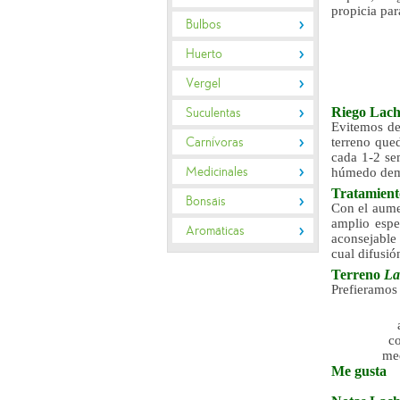
propicia par
Bulbos
Huerto
Vergel
Riego
Lach
Suculentas
Evitemos de
Carnívoras
terreno que
cada 1-2 se
Medicinales
húmedo dema
Tratamien
Bonsáis
Con el aumen
amplio espe
Aromáticas
aconsejable 
cual difusi
Terreno
La
Prefieramos 
co
me
Me gusta