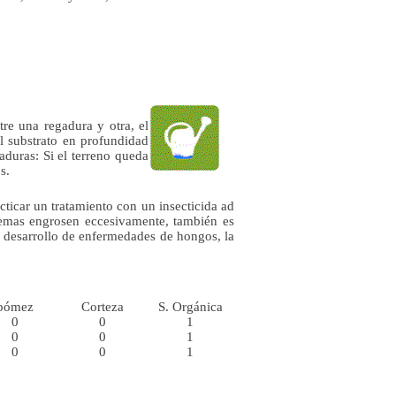
re una regadura y otra, el
l substrato en profundidad
duras: Si el terreno queda
s.
cticar un tratamiento con un insecticida ad
gemas engrosen eccesivamente, también es
l desarrollo de enfermedades de hongos, la
pómez
Corteza
S. Orgánica
0
0
1
0
0
1
0
0
1