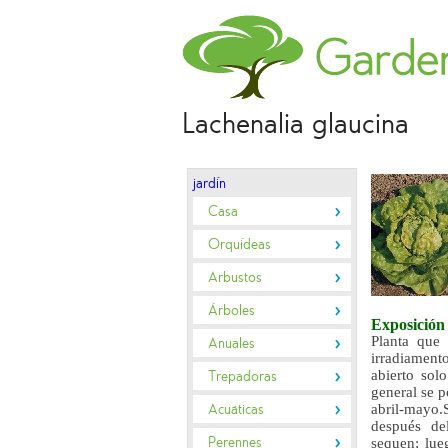
Lachenalia glaucina
jardín
Casa
Orquídeas
Arbustos
Árboles
Exposició
Planta que 
Anuales
irradiamento
abierto sol
Trepadoras
general se p
Acuáticas
abril-mayo.S
después del
Perennes
sequen; lue