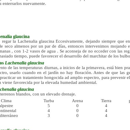
a enterrarlos nuevamente.
enalia glaucina
 regar la Lachenalia glaucina Eccesivamente, dejando siempre que ent
de seco almenos por un par de días, entonces intervenimos mojando e
manas , con 1-2 vasos de agua . Se aconseja de no ecceder con las rega
siado tiempo, puede favorecer el desarrollo del marchitar de los bulbo
tos
Lachenalia glaucina
to de las temperaturas diurnas, a inicios de la primavera, está bien pra
ctro, usarlo cuando en el jardín no hay floración. Antes de que las 
practicar un tratamiento hongocida ad amplio espectro, para prevenir e
ón viene favorecida por la elevada humedad ambiental.
chenalia glaucina
terrenos blandos, con un elevado drenaje.
Clima
Turba
Arena
Tierra
alpestre
5
0
4
ntinental
4
0
4
diterráneo
3
0
4