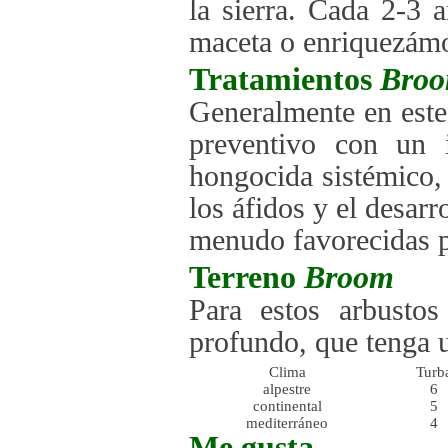
la sierra. Cada 2-3 
maceta o enriquezámos
Tratamientos
Bro
Generalmente en este
preventivo con un 
hongocida sistémico,
los áfidos y el desar
menudo favorecidas p
Terreno
Broom
Para estos arbustos
profundo, que tenga 
Clima
Turb
alpestre
6
continental
5
mediterráneo
4
Me gusta