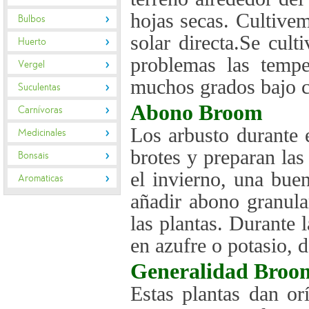
hojas secas. Cultive
Bulbos
solar directa.Se cul
Huerto
problemas las tempe
Vergel
muchos grados bajo c
Suculentas
Abono
Broom
Carnívoras
Los arbusto durante 
Medicinales
brotes y preparan las
Bonsáis
el invierno, una bue
Aromáticas
añadir abono granular
las plantas. Durante
en azufre o potasio, 
Generalidad
Broo
Estas plantas dan o