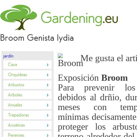
Broom Genista lydia
Me gusta el art
jardín
Casa
Orquídeas
Exposición
Broom
Arbustos
Para prevenir lo
Árboles
debidos al drñio, dur
meses con tempe
Anuales
mínimas decisamente
Trepadoras
proteger los arbust
Acuáticas
terreno alrededor del
Perennes