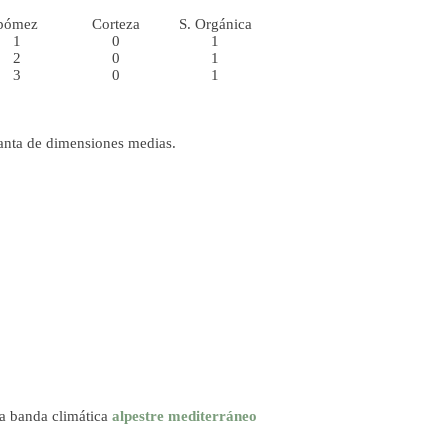
pómez
Corteza
S. Orgánica
1
0
1
2
0
1
3
0
1
lanta de dimensiones medias.
ra banda climática
alpestre
mediterráneo