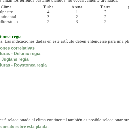
es aman los terrenos bastante blandos, no eccesivamente drenados.
Clima
Turba
Arena
Tierra
alpestre
4
1
2
ntinental
3
2
2
diterráneo
2
3
2
tonea regia
a. Las indicaciones dadas en este artículo deben entenderse para una p
ones correlativas
uras - Delonix regia
- Juglans regia
uras - Roystonea regia
está relaccionada al clima continental también es posible seleccionar ot
comento sobre esta planta.