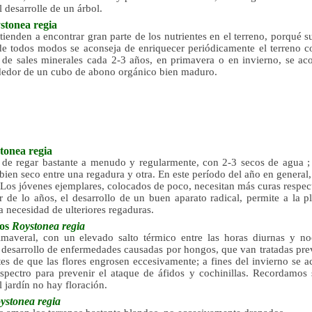
l desarrolle de un árbol.
stonea regia
tienden a encontrar gran parte de los nutrientes en el terreno, porqué 
de todos modos se aconseja de enriquecer periódicamente el terreno c
e de sales minerales cada 2-3 años, en primavera o en invierno, se aco
ededor de un cubo de abono orgánico bien maduro.
tonea regia
 de regar bastante a menudo y regularmente, con 2-3 secos de agua ;
 bien seco entre una regadura y otra. En este período del año en general
Los jóvenes ejemplares, colocados de poco, necesitan más curas respect
 de lo años, el desarrollo de un buen aparato radical, permite a la p
 la necesidad de ulteriores regaduras.
tos
Roystonea regia
imaveral, con un elevado salto térmico entre las horas diurnas y no
l desarrollo de enfermedades causadas por hongos, que van tratadas pr
tes de que las flores engrosen eccesivamente; a fines del invierno se a
spectro para prevenir el ataque de áfidos y cochinillas. Recordamos 
 jardín no hay floración.
ystonea regia