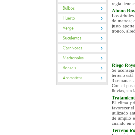
regia tiene e
Bulbos
Abono
Roy
Los árboles 
Huerto
de metros; 
justo aport
Vergel
tronco, alr
Suculentas
Carnívoras
Medicinales
Riego
Roys
Bonsáis
Se aconseja
terreno está
Aromáticas
3 semanas . 
Con el pasar
lluvias, sin
Tratamien
El clima pr
favorecer e
utilizado an
de amplio e
cuando en el
Terreno
Ro