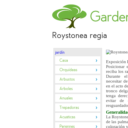
Roystonea regia
jardín
Casa
Exposición
Posicionar 
Orquídeas
reciba los r
Durante el
Arbustos
necesitar de
en el acto d
Árboles
tronco delg
tenga derec
Anuales
evitar de 
resguardado
Trepadoras
Generalid
Acuáticas
La Roystonea
de las palm
Perennes
coloración v