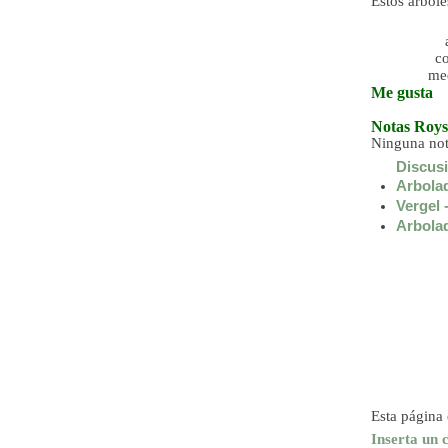
Estos árbol
co
me
Me gusta
Notas
Roys
Ninguna not
Discusi
Arbolad
Vergel 
Arbolad
Esta página 
Inserta un 