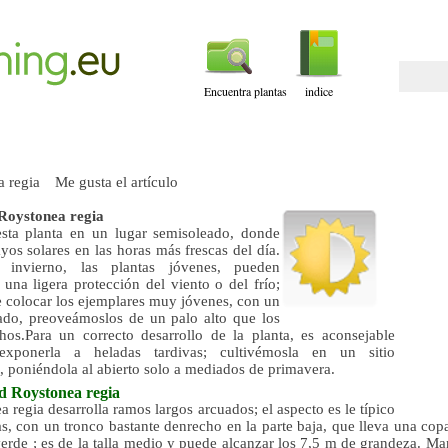
Encuentra plantas
indice
Me gusta el artículo
Roystonea regia
esta planta en un lugar semisoleado, donde
ayos solares en las horas más frescas del día.
 invierno, las plantas jóvenes, pueden
 una ligera protección del viento o del frío;
e colocar los ejemplares muy jóvenes, con un
ado, preoveámoslos de un palo alto que los
hos.Para un correcto desarrollo de la planta, es aconsejable
exponerla a heladas tardivas; cultivémosla en un sitio
, poniéndola al abierto solo a mediados de primavera.
ad
Roystonea regia
 regia desarrolla ramos largos arcuados; el aspecto es le típico
as, con un tronco bastante denrecho en la parte baja, que lleva una co
erde ; es de la talla medio y puede alcanzar los 7,5 m de grandeza. Ma