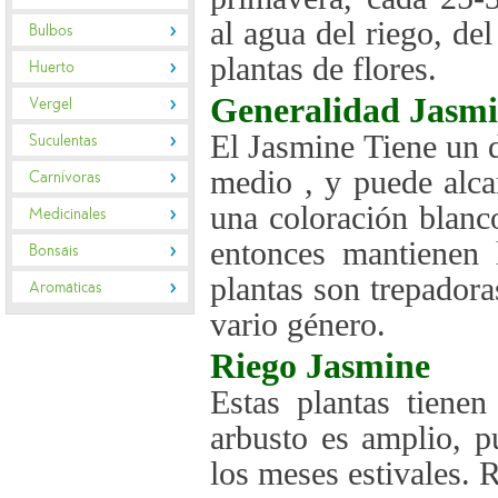
al agua del riego, de
Bulbos
plantas de flores.
Huerto
Generalidad
Jasmi
Vergel
El Jasmine Tiene un d
Suculentas
medio , y puede alca
Carnívoras
una coloración blanc
Medicinales
entonces mantienen 
Bonsáis
plantas son trepador
Aromáticas
vario género.
Riego
Jasmine
Estas plantas tienen
arbusto es amplio, p
los meses estivales. 