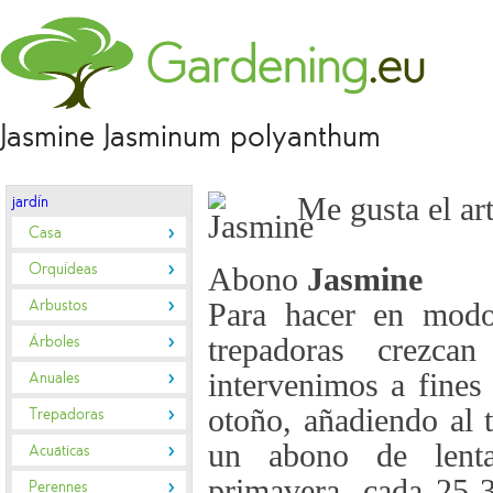
Jasmine Jasminum polyanthum
Me gusta el ar
jardín
Casa
Orquídeas
Abono
Jasmine
Arbustos
Para hacer en modo
Árboles
trepadoras crezcan
intervenimos a fines
Anuales
otoño, añadiendo al t
Trepadoras
un abono de lenta
Acuáticas
primavera, cada 25-
Perennes