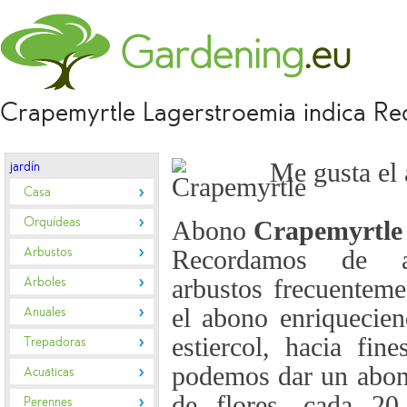
Crapemyrtle Lagerstroemia indica Re
Me gusta el 
jardín
Casa
Orquídeas
Abono
Crapemyrtle
Arbustos
Recordamos de a
Árboles
arbustos frecuentem
el abono enriquecien
Anuales
estiercol, hacia fin
Trepadoras
podemos dar un abono
Acuáticas
de flores, cada 20
Perennes