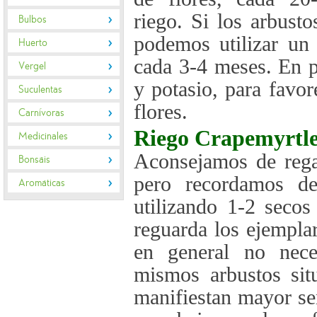
riego. Si los arbust
Bulbos
podemos utilizar un 
Huerto
cada 3-4 meses. En p
Vergel
y potasio, para favor
Suculentas
flores.
Carnívoras
Riego
Crapemyrtl
Medicinales
Aconsejamos de regar
Bonsáis
pero recordamos de
Aromáticas
utilizando 1-2 seco
reguarda los ejempla
en general no nece
mismos arbustos sit
manifiestan mayor se