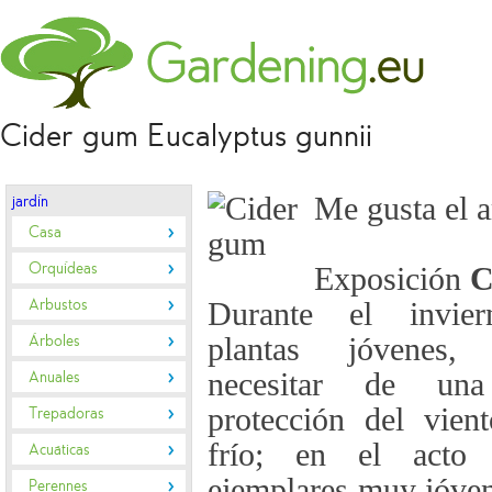
Cider gum Eucalyptus gunnii
Me gusta el a
jardín
Casa
Orquídeas
Exposición
C
Arbustos
Durante el invier
Árboles
plantas jóvenes,
necesitar de una
Anuales
protección del vien
Trepadoras
frío; en el acto 
Acuáticas
ejemplares muy jóven
Perennes