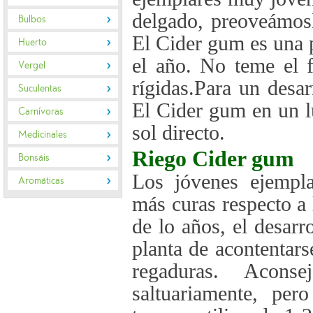
delgado, preoveámosl
Bulbos
El Cider gum es una p
Huerto
el año. No teme el 
Vergel
rígidas.Para un desar
Suculentas
El Cider gum en un l
Carnívoras
sol directo.
Medicinales
Riego
Cider gum
Bonsáis
Los jóvenes ejempla
Aromáticas
más curas respecto a 
de lo años, el desarr
planta de acontentarse
regaduras. Acons
saltuariamente, pe