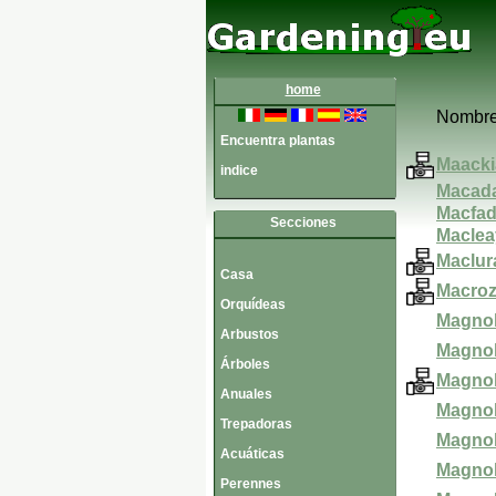
home
Nombre
Encuentra plantas
Maacki
indice
Macada
Macfad
Secciones
Maclea
Maclur
Casa
Macroz
Orquídeas
Magnol
Arbustos
Magnol
Árboles
Magnol
Anuales
Magnol
Trepadoras
Magnol
Acuáticas
Magnol
Perennes