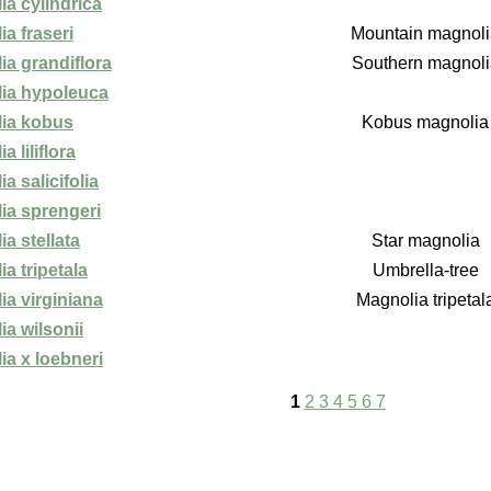
ia cylindrica
a fraseri
Mountain magnoli
ia grandiflora
Southern magnoli
ia hypoleuca
ia kobus
Kobus magnolia
a liliflora
a salicifolia
ia sprengeri
a stellata
Star magnolia
a tripetala
Umbrella-tree
ia virginiana
Magnolia tripetal
a wilsonii
ia x loebneri
1
2
3
4
5
6
7