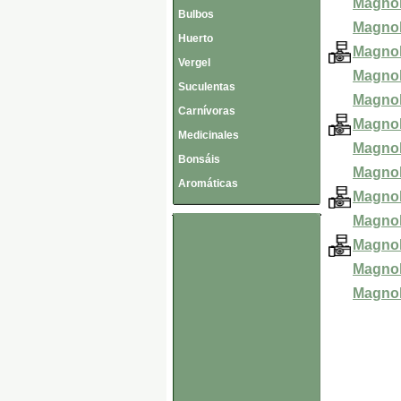
Magnol
Bulbos
Magnoli
Huerto
Magnol
Vergel
Magnol
Suculentas
Magnol
Carnívoras
Magnoli
Medicinales
Magnoli
Bonsáis
Magnol
Aromáticas
Magnoli
Magnoli
Magnol
Magnoli
Magnol