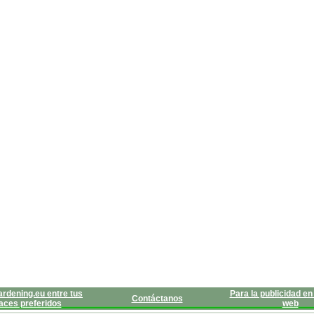
rdening.eu entre tus
Para la publicidad en 
Contáctanos
aces preferidos
web