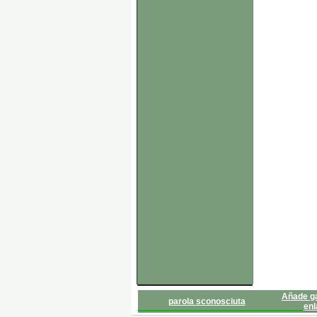
Añade ga
parola sconosciuta
enl