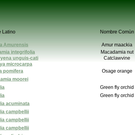
 Latino
Nombre Comùn
a Amurensis
Amur maackia
mia integrifolia
Macadamia nut
yena unguis-cati
Catclawvine
ya microcarpa
a pomifera
Osage orange
amia moorei
ia
Green fly orchid
ia
Green fly orchid
ia acuminata
ia campbellii
ia campbellii
ia campbellii